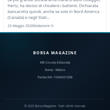
Hertz, ha deciso di chiudere i battenti. Dichiarata
bancarotta quindi, anche se solo in Nord America
(Canada) e negli Stati...
23 Maggio 2020
Redazione O
BORSA MAGAZINE
MR Circuito Editoriale
Roma - Milano
Partita IVA: 15569351008
© 2025 Borsa Magazine - Tutti i diritti riservati.