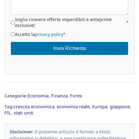
Voglio ricevere offerte imperdibili e anteprime
*
esclusive!
Accetto la
privacy policy
.
*
Invia Richiesta
Categorie:
Economia
,
Finanza
,
Forex
Tag:
crescita economica
,
economia reale
,
Europa
,
giappone
,
PIL
,
stati uniti
Disclaimer:
Il presente articolo è fornito a titolo
informativo e didattico, e non costituisce sollecitazione