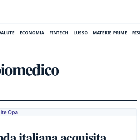
VALUTE
ECONOMIA
FINTECH
LUSSO
MATERIE PRIME
RI
 biomedico
a italiana acquisita