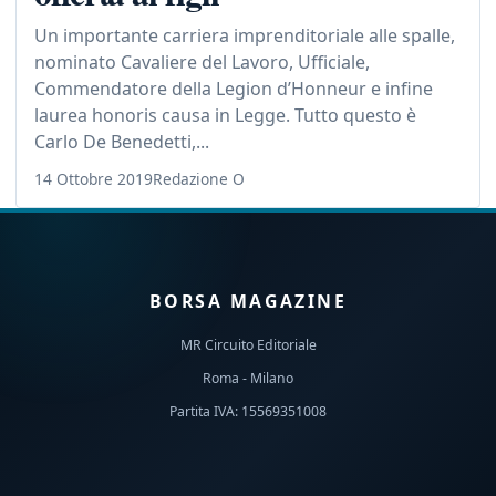
Un importante carriera imprenditoriale alle spalle,
nominato Cavaliere del Lavoro, Ufficiale,
Commendatore della Legion d’Honneur e infine
laurea honoris causa in Legge. Tutto questo è
Carlo De Benedetti,...
14 Ottobre 2019
Redazione O
BORSA MAGAZINE
MR Circuito Editoriale
Roma - Milano
Partita IVA: 15569351008