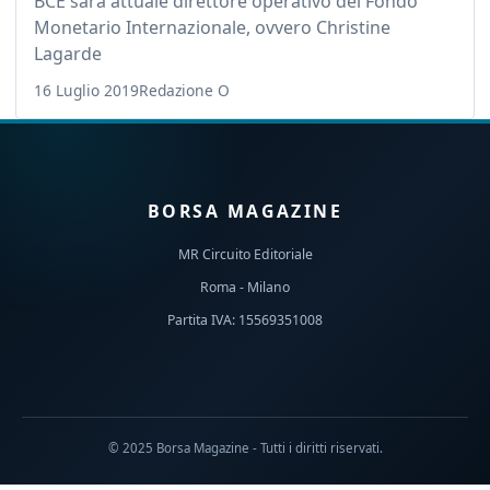
BCE sarà attuale direttore operativo del Fondo
Monetario Internazionale, ovvero Christine
Lagarde
16 Luglio 2019
Redazione O
BORSA MAGAZINE
MR Circuito Editoriale
Roma - Milano
Partita IVA: 15569351008
© 2025 Borsa Magazine - Tutti i diritti riservati.