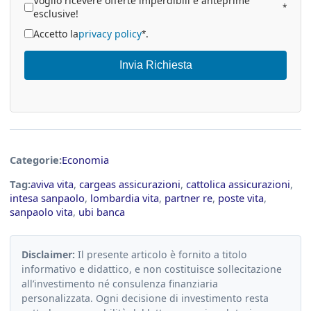
Voglio ricevere offerte imperdibili e anteprime
*
esclusive!
Accetto la
privacy policy
.
*
Invia Richiesta
Categorie:
Economia
Tag:
aviva vita
,
cargeas assicurazioni
,
cattolica assicurazioni
,
intesa sanpaolo
,
lombardia vita
,
partner re
,
poste vita
,
sanpaolo vita
,
ubi banca
Disclaimer:
Il presente articolo è fornito a titolo
informativo e didattico, e non costituisce sollecitazione
all’investimento né consulenza finanziaria
personalizzata. Ogni decisione di investimento resta