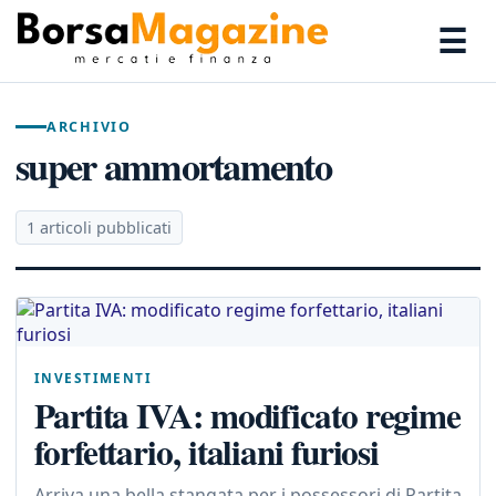
☰
ARCHIVIO
super ammortamento
1 articoli pubblicati
INVESTIMENTI
Partita IVA: modificato regime
forfettario, italiani furiosi
Arriva una bella stangata per i possessori di Partita