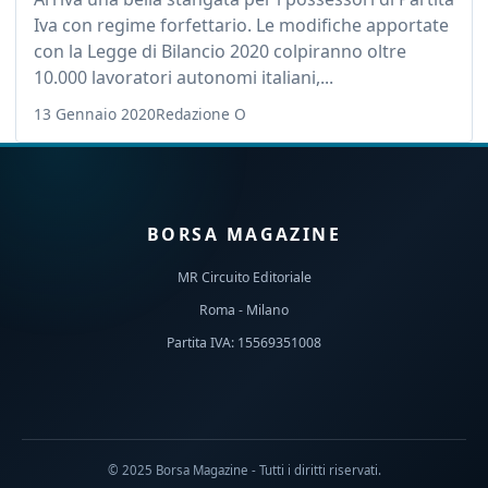
Iva con regime forfettario. Le modifiche apportate
con la Legge di Bilancio 2020 colpiranno oltre
10.000 lavoratori autonomi italiani,...
13 Gennaio 2020
Redazione O
BORSA MAGAZINE
MR Circuito Editoriale
Roma - Milano
Partita IVA: 15569351008
© 2025 Borsa Magazine - Tutti i diritti riservati.