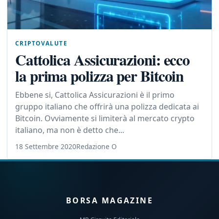
CRIPTOVALUTE
Cattolica Assicurazioni: ecco
la prima polizza per Bitcoin
Ebbene si, Cattolica Assicurazioni è il primo
gruppo italiano che offrirà una polizza dedicata ai
Bitcoin. Ovviamente si limiterà al mercato crypto
italiano, ma non è detto che...
18 Settembre 2020
Redazione O
BORSA MAGAZINE